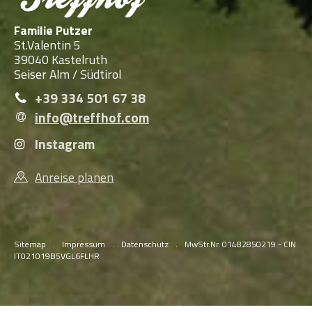
Familie Putzer
St.Valentin 5
39040 Kastelruth
Seiser Alm / Südtirol
+39 334 501 67 38
info@treffhof.com
Instagram
Anreise planen
Sitemap
.
Impressum
.
Datenschutz
.
MwStr.Nr. 01482850219 - CIN
IT021019B5VGL6FLHR