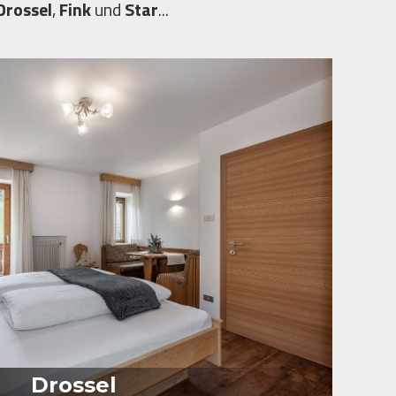
Drossel
,
Fink
und
Star
...
Drossel