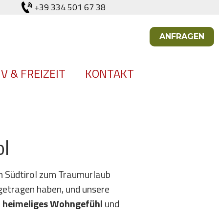
+39 334 501 67 38
ANFRAGEN
V & FREIZEIT
KONTAKT
ol
in Südtirol zum Traumurlaub
getragen haben, und unsere
n
heimeliges Wohngefühl
und