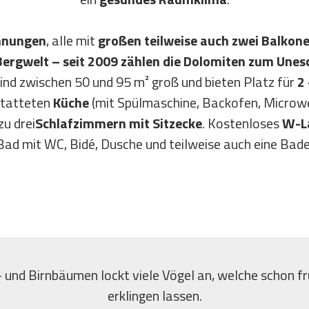
hnungen
, alle mit
großen teilweise auch zwei Balkon
r Bergwelt – seit 2009 zählen die Dolomiten zum Un
 sind zwischen 50 und 95 m² groß und bieten Platz für
2
estatteten
Küche
(mit Spülmaschine, Backofen, Microwe
zu drei
Schlafzimmern mit Sitzecke
. Kostenloses
W-L
 Bad mit WC, Bidé, Dusche und teilweise auch eine B
 und Birnbäumen lockt viele Vögel an, welche schon f
erklingen lassen.