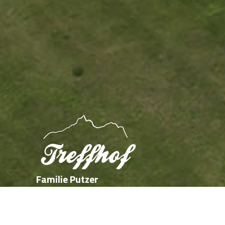
Familie Putzer
St.Valentin 5
39040 Kastelruth
Seiser Alm / Südtirol