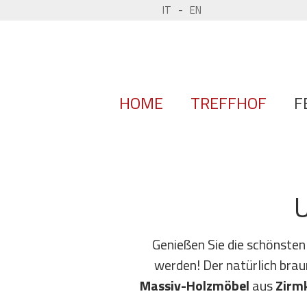
IT
-
EN
HOME
TREFFHOF
F
U
Genießen Sie die schönsten
werden! Der natürlich bra
Massiv-Holzmöbel
aus
Zirm