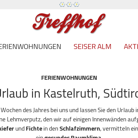
ERIENWOHNUNGEN
SEISER ALM
AKTI
FERIENWOHNUNGEN
rlaub in Kastelruth, Südtir
 Wochen des Jahres bei uns und lassen Sie den Urlaub 
une Lehmverputz, den wir auf einigen Innenwänden auf
kiefer
und
Fichte
in den
Schlafzimmern
, vermitteln ei
ein
gesundes Raumklima
.